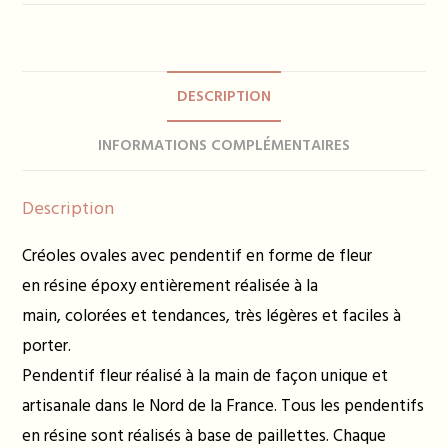
Boucles
d'oreilles
PAOLA
full
DESCRIPTION
paillettes
-
INFORMATIONS COMPLÉMENTAIRES
plusieurs
coloris
Description
Créoles ovales avec pendentif en forme de fleur
en résine époxy entièrement réalisée à la
main, colorées et tendances, très légères et faciles à
porter.
Pendentif fleur réalisé à la main de façon unique et
artisanale dans le Nord de la France. Tous les pendentifs
en résine sont réalisés à base de paillettes. Chaque