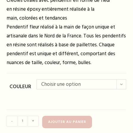
Créoles ovales avec pendentif en forme de fleur
en résine époxy entièrement réalisée à la
main, colorées et tendances
Pendentif fleur réalisé à la main de façon unique et
artisanale dans le Nord de la France. Tous les pendentifs
en résine sont réalisés à base de paillettes. Chaque
pendentif est unique et différent, comportant des
nuances de taille, couleur, forme, bulles.
Choisir une option
COULEUR
quantité
-
+
AJOUTER AU PANIER
de