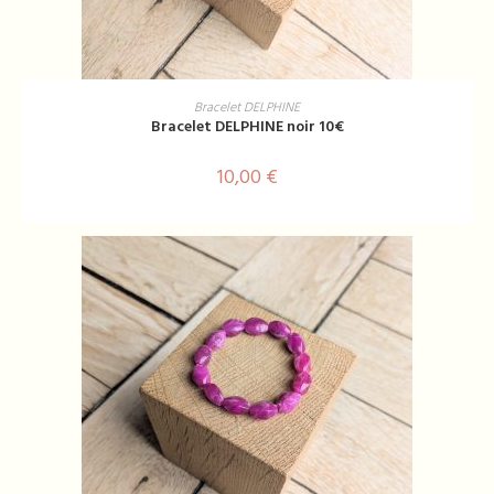
AJOUTER AU PANIER
Bracelet DELPHINE
Bracelet DELPHINE noir 10€
10,00
€