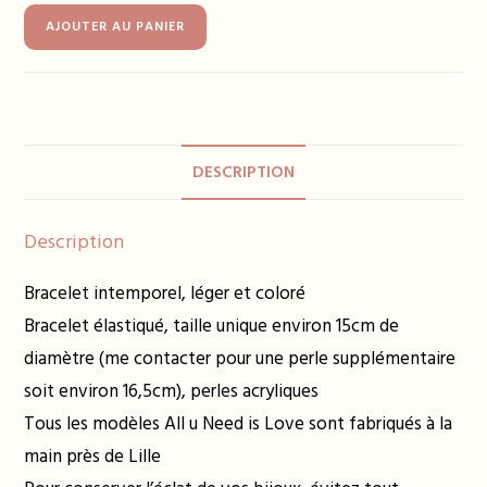
quantité
AJOUTER AU PANIER
de
Bracelet
DELPHINE
ambre
10€
DESCRIPTION
Description
Bracelet intemporel, léger et coloré
Bracelet élastiqué, taille unique environ 15cm de
diamètre (me contacter pour une perle supplémentaire
soit environ 16,5cm), perles acryliques
Tous les modèles All u Need is Love sont fabriqués à la
main près de Lille