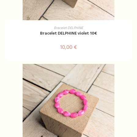
AJOUTER AU PANIER
Bracelet DELPHINE
Bracelet DELPHINE violet 10€
10,00
€