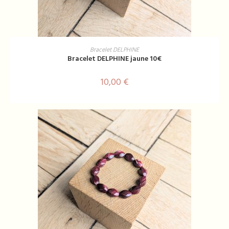
AJOUTER AU PANIER
Bracelet DELPHINE
Bracelet DELPHINE jaune 10€
10,00
€