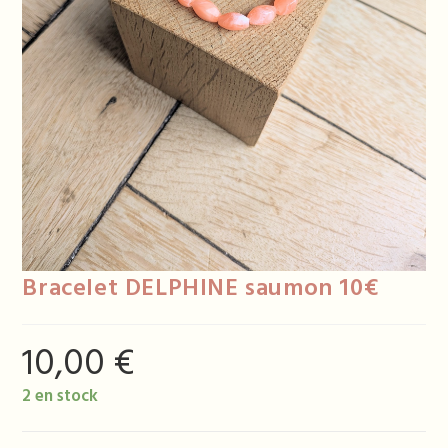
Bracelet DELPHINE saumon 10€
10,00
€
2 en stock