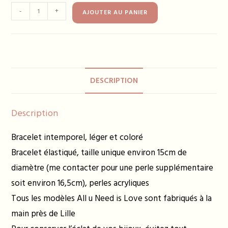
quantité
-
+
AJOUTER AU PANIER
de
Bracelet
DELPHINE
saumon
10€
DESCRIPTION
Description
Bracelet intemporel, léger et coloré
Bracelet élastiqué, taille unique environ 15cm de
diamètre (me contacter pour une perle supplémentaire
soit environ 16,5cm), perles acryliques
Tous les modèles All u Need is Love sont fabriqués à la
main près de Lille