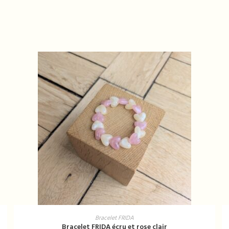
AJOUTER AU PANIER
Bracelet FRIDA
Bracelet FRIDA écru et rose clair