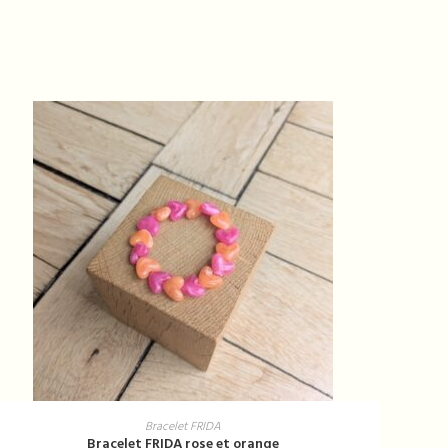
AJOUTER AU PANIER
Bracelet FRIDA
Bracelet FRIDA rose et orange