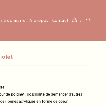
rs à domicile
A propos
Contact
Toggle
0
website
iolet
search
oré
tour de poignet (possibilité de demander d’autres
nde), perles acryliques en forme de coeur