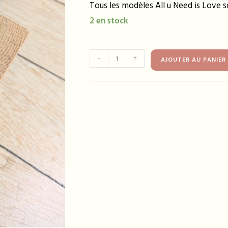
Tous les modèles All u Need is Love so
2 en stock
quantité
-
+
AJOUTER AU PANIER
de
Bracelet
FRIDA
kaki
et
violet