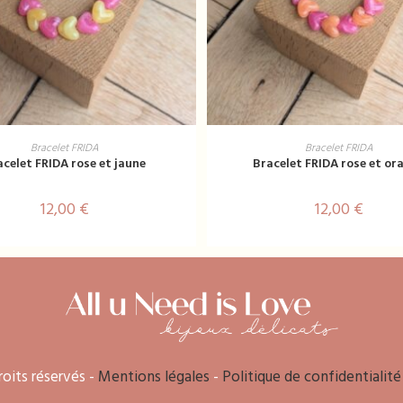
AJOUTER AU PANIER
AJOUTER AU PANIER
Bracelet FRIDA
Bracelet FRIDA
acelet FRIDA rose et jaune
Bracelet FRIDA rose et or
12,00
€
12,00
€
oits réservés -
Mentions légales
-
Politique de confidentialité