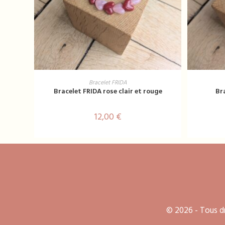
AJOUTER AU PANIER
Bracelet FRIDA
Bracelet FRIDA rose clair et rouge
Br
12,00
€
© 2026 - Tous dr