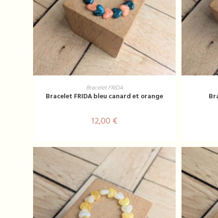
AJOUTER AU PANIER
Bracelet FRIDA
Bracelet FRIDA bleu canard et orange
Br
12,00
€