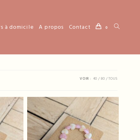
rs à domicile
A propos
Contact
Toggle
0
website
search
VOIR :
40
80
TOUS