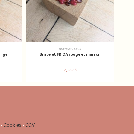
AJOUTER AU PANIER
Bracelet FRIDA
ange
Bracelet FRIDA rouge et marron
12,00
€
-
Cookies
-
CGV