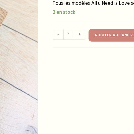
Tous les modèles All u Need is Love so
2 en stock
quantité
-
+
AJOUTER AU PANIER
de
Bracelet
FRIDA
rouge
et
marron