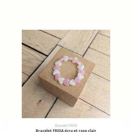
AJOUTER AU PANIER
Bracelet FRIDA
Bracelet FRIDA écru et rose clair