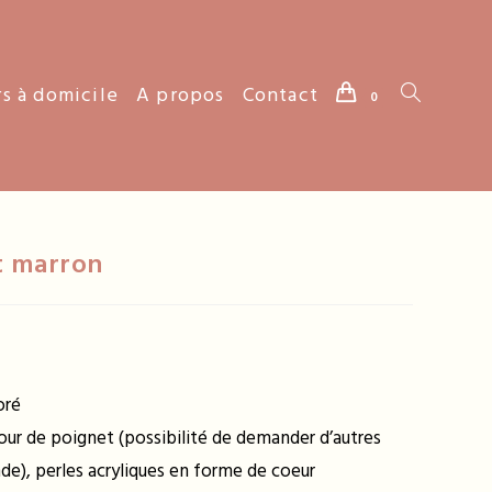
rs à domicile
A propos
Contact
Toggle
0
website
t marron
search
oré
tour de poignet (possibilité de demander d’autres
nde), perles acryliques en forme de coeur