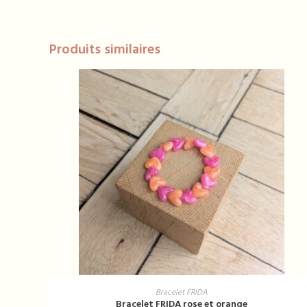
Produits similaires
AJOUTER AU PANIER
Bracelet FRIDA
Bracelet FRIDA rose et orange