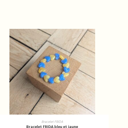
AJOUTER AU PANIER
Bracelet FRIDA
Bracelet FRIDA bleu et jaune